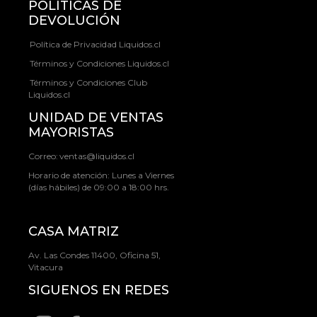
POLÍTICAS DE
DEVOLUCIÓN
Política de Privacidad Liquidos.cl
Términos y Condiciones Liquidos.cl
Términos y Condiciones Club
Liquidos.cl
UNIDAD DE VENTAS
MAYORISTAS
Correo:
ventas@liquidos.cl
Horario de atención: Lunes a Viernes
(días hábiles) de 09:00 a 18:00 hrs.
CASA MATRIZ
Av. Las Condes 11400, Oficina 51,
Vitacura
SIGUENOS EN REDES