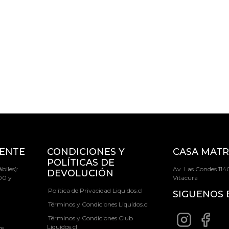
IENTE
CONDICIONES Y
CASA MATR
POLÍTICAS DE
biles):
Av. Las Condes 1140
DEVOLUCIÓN
00 y
Vitacura
Política de Privacidad Liquidos.cl
SIGUENOS 
Términos y Condiciones Liquidos.cl
Términos y Condiciones Club
Liquidos.cl
os