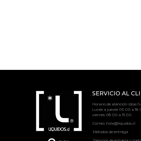
SERVICIO AL CL
Horario de atención (días há
Lunes a jueves 09:00 a 18:
viernes 08:00 a 15:00
Correo:
hola@liquidos.cl
Métodos de entrega
Tiempos de entrega y cost