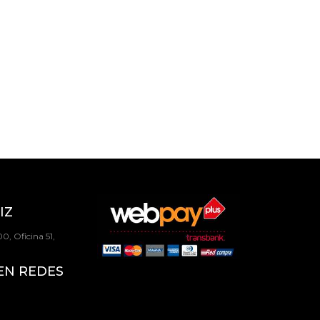
IZ
0, Oficina 51,
EN REDES