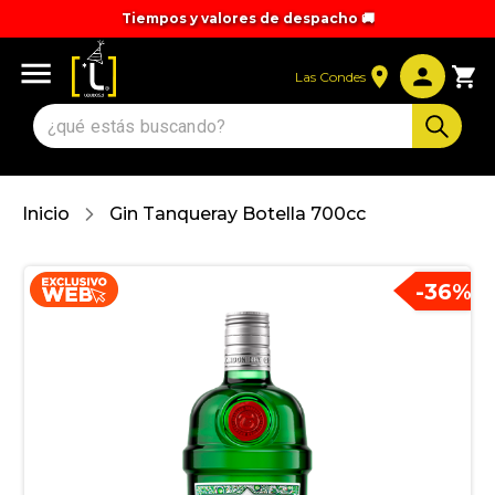
Tiempos y valores de despacho 🚚
Las Condes
Inicio
Gin Tanqueray Botella 700cc
-
36
%