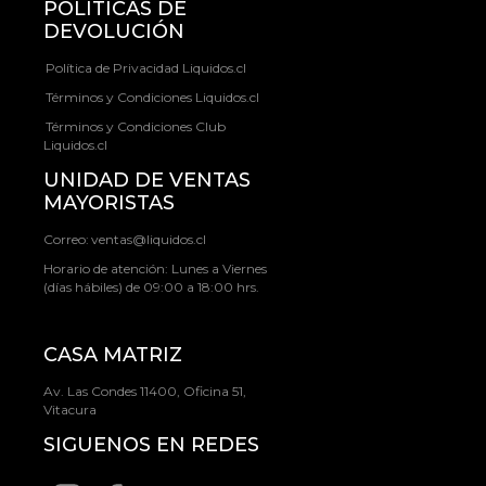
POLÍTICAS DE
DEVOLUCIÓN
Política de Privacidad Liquidos.cl
Términos y Condiciones Liquidos.cl
Términos y Condiciones Club
Liquidos.cl
UNIDAD DE VENTAS
MAYORISTAS
Correo:
ventas@liquidos.cl
Horario de atención: Lunes a Viernes
(días hábiles) de 09:00 a 18:00 hrs.
CASA MATRIZ
Av. Las Condes 11400, Oficina 51,
Vitacura
SIGUENOS EN REDES