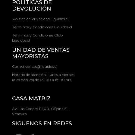
POLÍTICAS DE
DEVOLUCIÓN
Política de Privacidad Liquidos.cl
Términos y Condiciones Liquidos.cl
Términos y Condiciones Club
Liquidos.cl
UNIDAD DE VENTAS
MAYORISTAS
Correo:
ventas@liquidos.cl
Horario de atención: Lunes a Viernes
(días hábiles) de 09:00 a 18:00 hrs.
CASA MATRIZ
Av. Las Condes 11400, Oficina 51,
Vitacura
SIGUENOS EN REDES