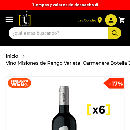
Tiempos y valores de despacho 🚚
Las Condes
Inicio
Vino Misiones de Rengo Varietal Carmenere Botella 
-
17
%