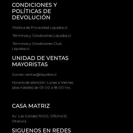
CONDICIONES Y
POLÍTICAS DE
DEVOLUCIÓN
Política de Privacidad Liquidos.cl
Términos y Condiciones Liquidos.cl
Términos y Condiciones Club
Liquidos.cl
UNIDAD DE VENTAS
MAYORISTAS
Correo:
ventas@liquidos.cl
Horario de atención: Lunes a Viernes
(días hábiles) de 09:00 a 18:00 hrs.
CASA MATRIZ
Av. Las Condes 11400, Oficina 51,
Vitacura
SIGUENOS EN REDES