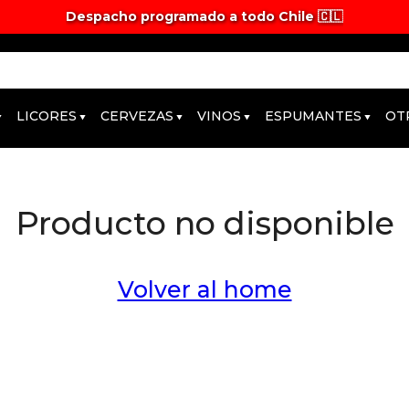
Despacho programado a todo Chile 🇨🇱
LICORES
CERVEZAS
VINOS
ESPUMANTES
OT
Producto no disponible
Volver al home