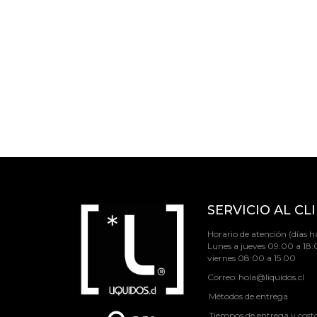
SERVICIO AL CL
Horario de atención (días há
Lunes a jueves 09:00 a 18:
viernes 08:00 a 15:00
Correo:
hola@liquidos.cl
Métodos de entrega
Tiempos de entrega y cost