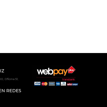
IZ
0, Oficina 51,
EN REDES