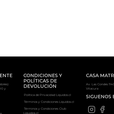
IENTE
CONDICIONES Y
CASA MATR
POLÍTICAS DE
biles):
Av. Las Condes 1140
DEVOLUCIÓN
00 y
Vitacura
Política de Privacidad Liquidos.cl
SIGUENOS 
Términos y Condiciones Liquidos.cl
Términos y Condiciones Club
Liquidos.cl
os