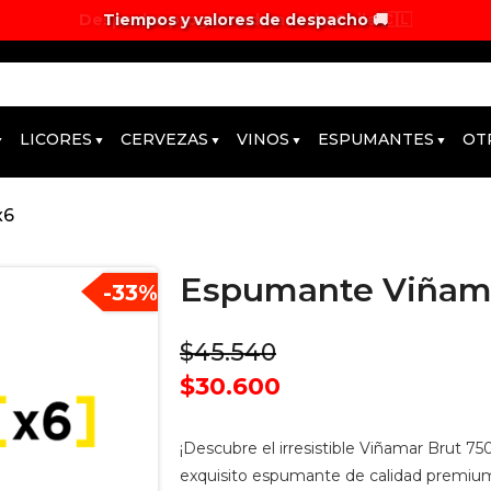
Tiempos y valores de despacho 🚚
LICORES
CERVEZAS
VINOS
ESPUMANTES
OT
x6
Espumante Viñama
-
33
%
$45.540
$30.600
¡Descubre el irresistible Viñamar Brut 7
exquisito espumante de calidad premium 