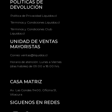
POLÍTICAS DE
DEVOLUCIÓN
Política de Privacidad Liquidos.cl
Términos y Condiciones Liquidos.cl
Términos y Condiciones Club
Liquidos.cl
UNIDAD DE VENTAS
MAYORISTAS
Correo:
ventas@liquidos.cl
Horario de atención: Lunes a Viernes
(días hábiles) de 09:00 a 18:00 hrs.
CASA MATRIZ
Av. Las Condes 11400, Oficina 51,
Vitacura
SIGUENOS EN REDES