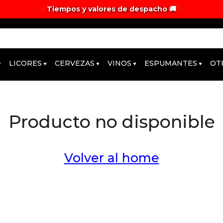
Tiempos y valores de despacho 🚚
LICORES
CERVEZAS
VINOS
ESPUMANTES
OT
Producto no disponible
Volver al home