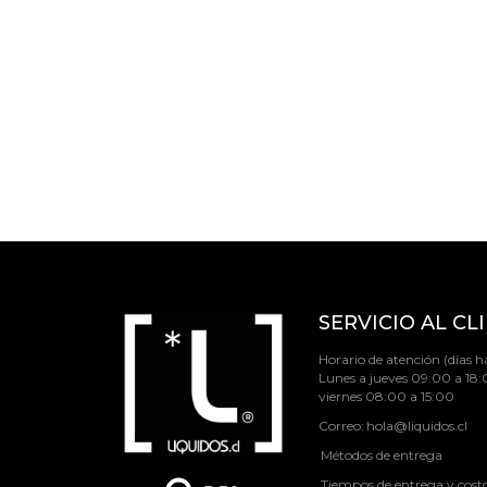
SERVICIO AL CL
Horario de atención (días há
Lunes a jueves 09:00 a 18:
viernes 08:00 a 15:00
Correo:
hola@liquidos.cl
Métodos de entrega
Tiempos de entrega y cost