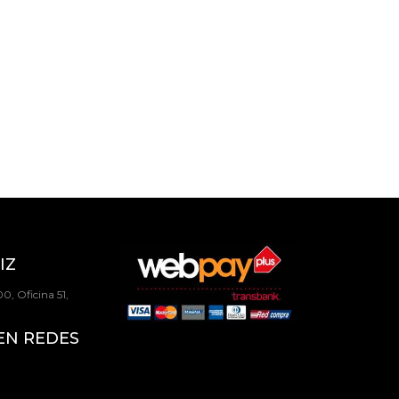
IZ
0, Oficina 51,
EN REDES