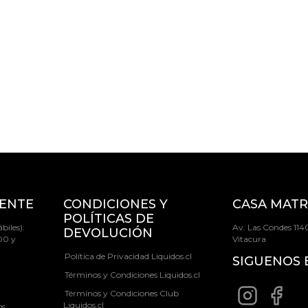
IENTE
CONDICIONES Y
CASA MATR
POLÍTICAS DE
biles):
Av. Las Condes 1140
DEVOLUCIÓN
00 y
Vitacura
Política de Privacidad Liquidos.cl
SIGUENOS 
Términos y Condiciones Liquidos.cl
Términos y Condiciones Club
Liquidos.cl
os