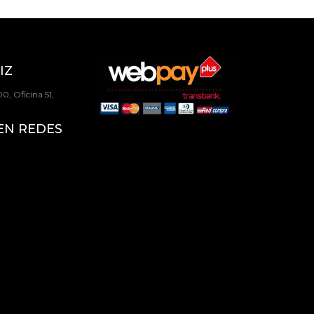
IZ
0, Oficina 51,
EN REDES