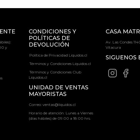
IENTE
CONDICIONES Y
CASA MATR
POLÍTICAS DE
biles):
Av. Las Condes 1140
DEVOLUCIÓN
00 y
Vitacura
Política de Privacidad Liquidos.cl
SIGUENOS 
Términos y Condiciones Liquidos.cl
Términos y Condiciones Club
Liquidos.cl
os
UNIDAD DE VENTAS
MAYORISTAS
Correo:
ventas@liquidos.cl
Horario de atención: Lunes a Viernes
(días hábiles) de 09:00 a 18:00 hrs.