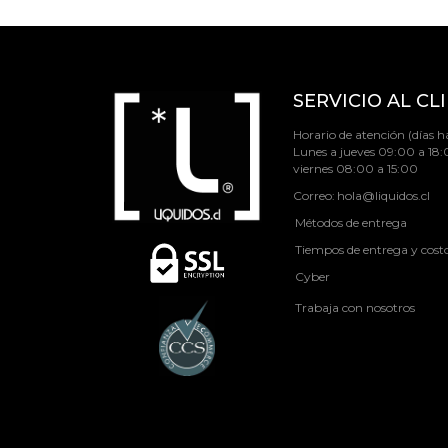
SERVICIO AL CL
Horario de atención (días há
Lunes a jueves 09:00 a 18:
viernes 08:00 a 15:00
Correo:
hola@liquidos.cl
Métodos de entrega
Tiempos de entrega y cost
Cyber
Trabaja con nosotros