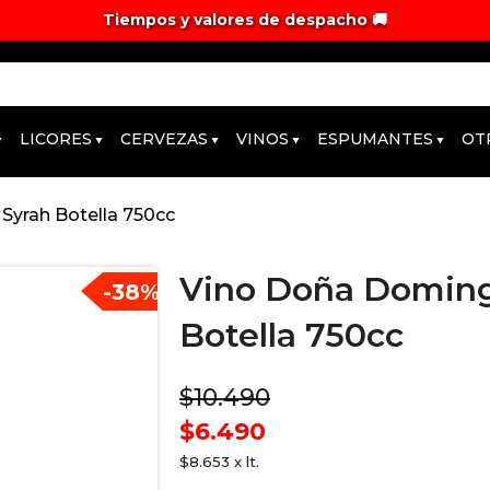
Tiempos y valores de despacho 🚚
LICORES
CERVEZAS
VINOS
ESPUMANTES
OT
Syrah Botella 750cc
Vino Doña Doming
-
38
%
Botella 750cc
$10.490
$6.490
$8.653 x lt.