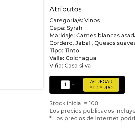
Atributos
Categoría/s:
Vinos
Cepa:
Syrah
Maridaje:
Carnes blancas asada
Cordero, Jabali, Quesos suave
Tipo:
Tinto
Valle:
Colchagua
Viña:
Casa silva
AGREGAR
-
+
AL CARRO
Stock inicial = 100
Los precios publicados incluy
* Los precios de internet podri