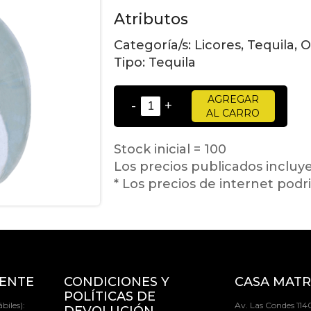
Atributos
Categoría/s:
Licores, Tequila, 
Tipo:
Tequila
AGREGAR
-
+
AL CARRO
Stock inicial = 100
Los precios publicados incluy
* Los precios de internet podri
IENTE
CONDICIONES Y
CASA MATR
POLÍTICAS DE
biles):
Av. Las Condes 1140