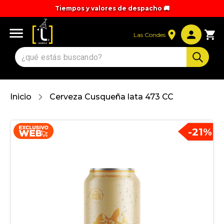
Tiempos y valores de despacho 🚚
Las Condes
Inicio
Cerveza Cusqueña lata 473 CC
-
21
%