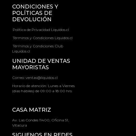
CONDICIONES Y
POLÍTICAS DE
DEVOLUCIÓN
Política de Privacidad Liquidos.cl
Términos y Condiciones Liquidos.cl
Términos y Condiciones Club
Liquidos.cl
UNIDAD DE VENTAS
MAYORISTAS
Correo:
ventas@liquidos.cl
Horario de atención: Lunes a Viernes
(días hábiles) de 09:00 a 18:00 hrs.
CASA MATRIZ
Av. Las Condes 11400, Oficina 51,
Vitacura
SIGUENOS EN REDES