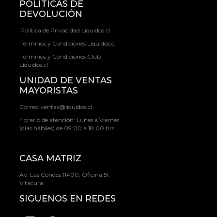
POLÍTICAS DE
DEVOLUCIÓN
Política de Privacidad Liquidos.cl
Términos y Condiciones Liquidos.cl
Términos y Condiciones Club
Liquidos.cl
UNIDAD DE VENTAS
MAYORISTAS
Correo:
ventas@liquidos.cl
Horario de atención: Lunes a Viernes
(días hábiles) de 09:00 a 18:00 hrs.
CASA MATRIZ
Av. Las Condes 11400, Oficina 51,
Vitacura
SIGUENOS EN REDES