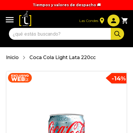
Tiempos y valores de despacho 🚚
Las Condes
Inicio
Coca Cola Light Lata 220cc
-
14
%