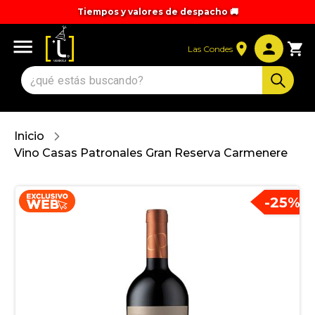
Tiempos y valores de despacho 🚚
Las Condes
Inicio
Vino Casas Patronales Gran Reserva Carmenere
-
25
%