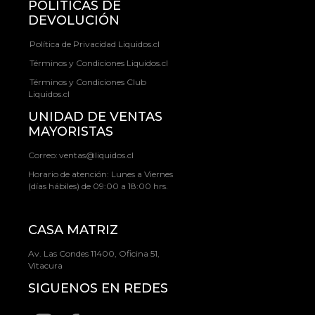
POLÍTICAS DE
DEVOLUCIÓN
Política de Privacidad Liquidos.cl
Términos y Condiciones Liquidos.cl
Términos y Condiciones Club
Liquidos.cl
UNIDAD DE VENTAS
MAYORISTAS
Correo:
ventas@liquidos.cl
Horario de atención: Lunes a Viernes
(días hábiles) de 09:00 a 18:00 hrs.
CASA MATRIZ
Av. Las Condes 11400, Oficina 51,
Vitacura
SIGUENOS EN REDES