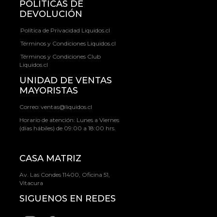
POLÍTICAS DE
DEVOLUCIÓN
Política de Privacidad Liquidos.cl
Términos y Condiciones Liquidos.cl
Términos y Condiciones Club
Liquidos.cl
UNIDAD DE VENTAS
MAYORISTAS
Correo:
ventas@liquidos.cl
Horario de atención: Lunes a Viernes
(días hábiles) de 09:00 a 18:00 hrs.
CASA MATRIZ
Av. Las Condes 11400, Oficina 51,
Vitacura
SIGUENOS EN REDES