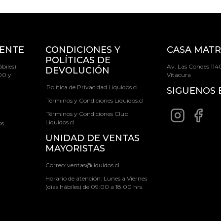
IENTE
CONDICIONES Y
CASA MATR
POLÍTICAS DE
biles):
Av. Las Condes 1140
DEVOLUCIÓN
00 y
Vitacura
Política de Privacidad Liquidos.cl
SIGUENOS 
Términos y Condiciones Liquidos.cl
Términos y Condiciones Club
Liquidos.cl
os
UNIDAD DE VENTAS
MAYORISTAS
Correo:
ventas@liquidos.cl
Horario de atención: Lunes a Viernes
(días hábiles) de 09:00 a 18:00 hrs.