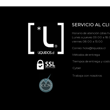
SERVICIO AL CL
Horario de atención (días há
Lunes a jueves 09:00 a 18:
viernes 08:00 a 15:00
Correo:
hola@liquidos.cl
Métodos de entrega
Tiempos de entrega y cost
Cyber
Trabaja con nosotros