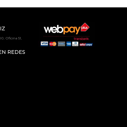
IZ
0, Oficina 51,
EN REDES