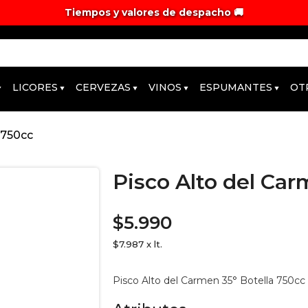
Tiempos y valores de despacho 🚚
LICORES
CERVEZAS
VINOS
ESPUMANTES
OT
 750cc
Pisco Alto del Car
$5.990
$7.987 x lt.
Pisco Alto del Carmen 35° Botella 750cc