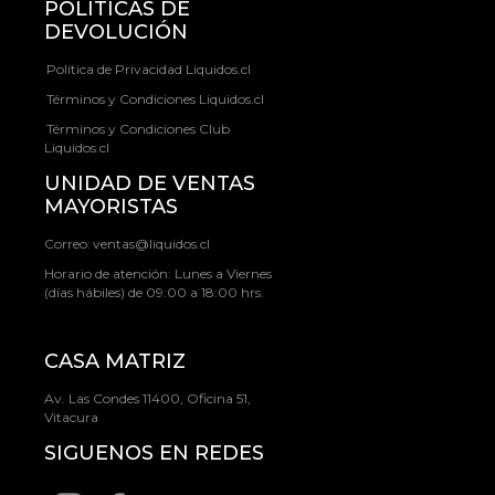
POLÍTICAS DE
DEVOLUCIÓN
Política de Privacidad Liquidos.cl
Términos y Condiciones Liquidos.cl
Términos y Condiciones Club
Liquidos.cl
UNIDAD DE VENTAS
MAYORISTAS
Correo:
ventas@liquidos.cl
Horario de atención: Lunes a Viernes
(días hábiles) de 09:00 a 18:00 hrs.
CASA MATRIZ
Av. Las Condes 11400, Oficina 51,
Vitacura
SIGUENOS EN REDES