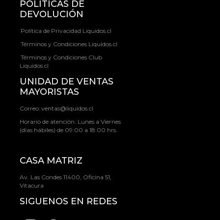
POLÍTICAS DE
DEVOLUCIÓN
Política de Privacidad Liquidos.cl
Términos y Condiciones Liquidos.cl
Términos y Condiciones Club
Liquidos.cl
UNIDAD DE VENTAS
MAYORISTAS
Correo:
ventas@liquidos.cl
Horario de atención: Lunes a Viernes
(días hábiles) de 09:00 a 18:00 hrs.
CASA MATRIZ
Av. Las Condes 11400, Oficina 51,
Vitacura
SIGUENOS EN REDES